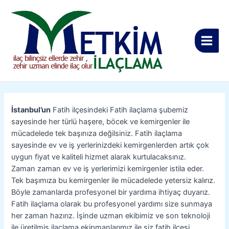
İçeriğe
Yazı
Main
atla
gezinmesi
Men
İstanbul’un
Fatih ilçesindeki Fatih ilaçlama şubemiz
sayesinde her türlü haşere, böcek ve kemirgenler ile
mücadelede tek başınıza değilsiniz. Fatih ilaçlama
sayesinde ev ve iş yerlerinizdeki kemirgenlerden artık çok
uygun fiyat ve kaliteli hizmet alarak kurtulacaksınız.
Zaman zaman ev ve iş yerlerimizi kemirgenler istila eder.
Tek başımıza bu kemirgenler ile mücadelede yetersiz kalırız.
Böyle zamanlarda profesyonel bir yardıma ihtiyaç duyarız.
Fatih ilaçlama olarak bu profesyonel yardımı size sunmaya
her zaman hazırız. İşinde uzman ekibimiz ve son teknoloji
ile üretilmiş ilaçlama ekipmanlarımız ile siz fatih ilçesi