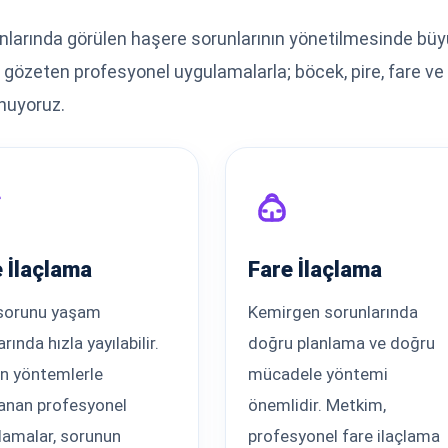
anlarında görülen haşere sorunlarının yönetilmesinde b
ı gözeten profesyonel uygulamalarla; böcek, pire, fare v
unuyoruz.
e İlaçlama
Fare İlaçlama
 sorunu yaşam
Kemirgen sorunlarında
arında hızla yayılabilir.
doğru planlama ve doğru
n yöntemlerle
mücadele yöntemi
lanan profesyonel
önemlidir. Metkim,
lamalar, sorunun
profesyonel fare ilaçlama