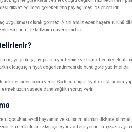
at bilgisine göre karar vermek doğru değildir. Hizmetin nasıl plan
ası dikkat edilmesi gerekenlerin paylaşılması da önemlidir.
ilaç uygulaması olarak görmez. Alanı analiz eder, haşere türünü dik
litesini hem de kullanıcı güvenini artırır.
elirlenir?
türüne, yoğunluğa, uygulama yöntemine ve hizmet verilecek alanın ku
rklı olduğu için fiyat değerlendirmesi de buna göre yapılmalıdır.
ğerlendirmesinden sonra verilir. Sadece düşük fiyat odaklı seçim 
 etmek uzun vadede daha sağlıklı sonuç verir.
ama
, çocuklar, evcil hayvanlar ve kullanım alanları dikkate alınmal
anır. Bu nedenle her alan için aynı yöntem yerine, ihtiyaca uygun 