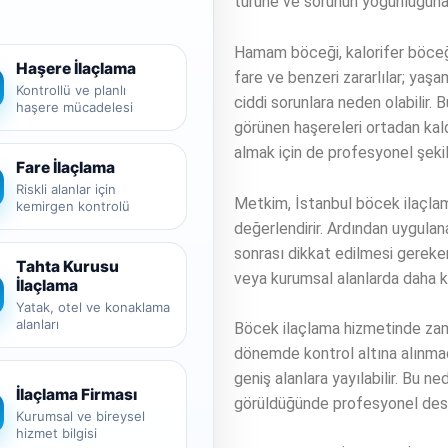
türüne ve sorunun yoğunluğuna 
Hamam böceği, kalorifer böceği,
Haşere İlaçlama
fare ve benzeri zararlılar; yaşa
Kontrollü ve planlı
ciddi sorunlara neden olabilir.
haşere mücadelesi
görünen haşereleri ortadan kald
almak için de profesyonel şekil
Fare İlaçlama
Riskli alanlar için
Metkim, İstanbul böcek ilaçlam
kemirgen kontrolü
değerlendirir. Ardından uygulan
sonrası dikkat edilmesi gereken
Tahta Kurusu
veya kurumsal alanlarda daha ko
İlaçlama
Yatak, otel ve konaklama
alanları
Böcek ilaçlama hizmetinde zam
dönemde kontrol altına alınmad
geniş alanlara yayılabilir. Bu ne
İlaçlama Firması
görüldüğünde profesyonel dest
Kurumsal ve bireysel
hizmet bilgisi