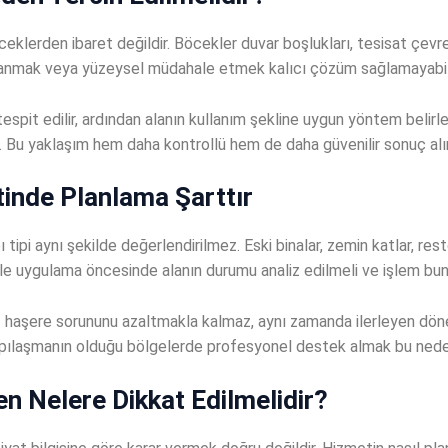
lerden ibaret değildir. Böcekler duvar boşlukları, tesisat çevres
ullanmak veya yüzeysel müdahale etmek kalıcı çözüm sağlamayabili
t edilir, ardından alanın kullanım şekline uygun yöntem belirlenir
r. Bu yaklaşım hem daha kontrollü hem de daha güvenilir sonuç alı
inde Planlama Şarttır
tipi aynı şekilde değerlendirilmez. Eski binalar, zemin katlar, res
edenle uygulama öncesinde alanın durumu analiz edilmeli ve işlem bu
 haşere sorununu azaltmakla kalmaz, aynı zamanda ilerleyen dönem
yapılaşmanın olduğu bölgelerde profesyonel destek almak bu nede
n Nelere Dikkat Edilmelidir?