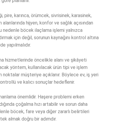
göre planlanır.
 pire, karınca, örümcek, sivrisinek, karasinek,
m alanlarında hijyen, konfor ve sağlık açısından
 Bu nedenle böcek ilaçlama işlemi yalnızca
ırmak için değil, sorunun kaynağını kontrol altına
de yapılmalıdır.
a hizmetlerinde öncelikle alanı ve şikâyeti
acak yöntem, kullanılacak ürün tipi ve işlem
 noktalar müşteriye açıklanır. Böylece ev, iş yeri
ntrollü ve kalıcı sonuçlar hedeflenir.
anlama önemlidir. Haşere problemi erken
ığında çoğalma hızı artabilir ve sorun daha
denle böcek, fare veya diğer zararlı belirtileri
ek almak doğru bir adımdır.