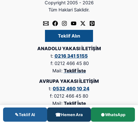
Copyright 2005 - 2026
Tüm Haklari Saklidir.
Teklif Alın
ANADOLU YAKASI İLETİŞİM
t:
0216 341 5155
f: 0212 466 45 80
Mail:
Teklif İste
AVRUPA YAKASI İLETİŞİM
t:
0532 460 10 24
f: 0212 466 45 80
Mail:
Teklif İste
✎
☎
●
Teklif Al
Hemen Ara
WhatsApp