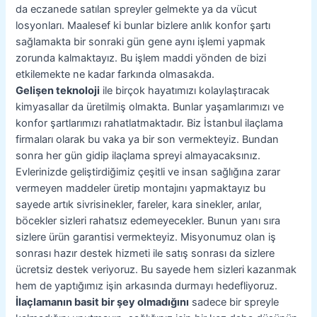
da eczanede satılan spreyler gelmekte ya da vücut
losyonları. Maalesef ki bunlar bizlere anlık konfor şartı
sağlamakta bir sonraki gün gene aynı işlemi yapmak
zorunda kalmaktayız.
Bu işlem maddi yönden de bizi
etkilemekte ne kadar farkında olmasakda
.
Gelişen teknoloji
ile birçok hayatımızı kolaylaştıracak
kimyasallar da üretilmiş olmakta. Bunlar yaşamlarımızı ve
konfor şartlarımızı rahatlatmaktadır. Biz İstanbul ilaçlama
firmaları olarak bu vaka ya bir son vermekteyiz. Bundan
sonra her gün gidip ilaçlama spreyi almayacaksınız.
Evlerinizde geliştirdiğimiz çeşitli ve insan sağlığına zarar
vermeyen maddeler üretip montajını yapmaktayız bu
sayede artık sivrisinekler, fareler, kara sinekler, arılar,
böcekler sizleri rahatsız edemeyecekler. Bunun yanı sıra
sizlere ürün garantisi vermekteyiz. Misyonumuz olan iş
sonrası hazır destek hizmeti ile satış sonrası da sizlere
ücretsiz destek veriyoruz. Bu sayede hem sizleri kazanmak
hem de yaptığımız işin arkasında durmayı hedefliyoruz.
İlaçlamanın basit bir şey olmadığını
sadece bir spreyle