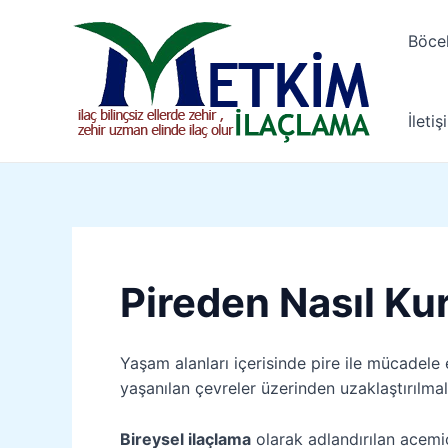
İçeriğe
Yazı
atla
gezinmesi
Böce
İletiş
Pireden Nasıl Ku
Yaşam alanları içerisinde pire ile mücadele
yaşanılan çevreler üzerinden uzaklaştırılmala
Bireysel ilaçlama
olarak adlandırılan acemi