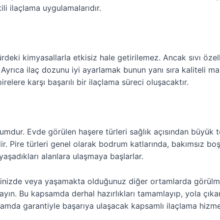
ili ilaçlama uygulamalarıdır.
ürdeki kimyasallarla etkisiz hale getirilemez. Ancak sıvı özell
yrıca ilaç dozunu iyi ayarlamak bunun yanı sıra kaliteli ma
elere karşı başarılı bir ilaçlama süreci oluşacaktır.
dur. Evde görülen haşere türleri sağlık açısından büyük tehli
ir. Pire türleri genel olarak bodrum katlarında, bakımsız boş
 yaşadıkları alanlara ulaşmaya başlarlar.
erinizde veya yaşamakta olduğunuz diğer ortamlarda görülmesi
arayın. Bu kapsamda derhal hazırlıkları tamamlayıp, yola çıkara
rtamda garantiyle başarıya ulaşacak kapsamlı ilaçlama hizme