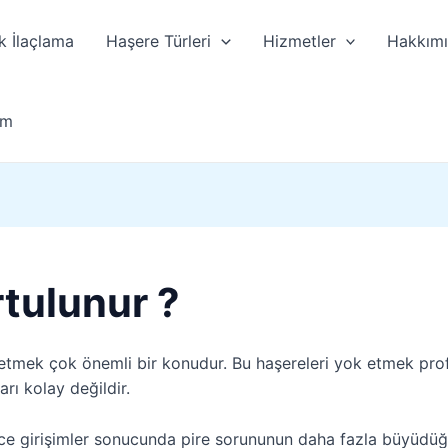
k İlaçlama
Haşere Türleri
Hizmetler
Hakkım
im
rtulunur ?
 etmek çok önemli bir konudur. Bu haşereleri yok etmek prof
rı kolay değildir.
ce girişimler sonucunda pire sorununun daha fazla büyüdüğü