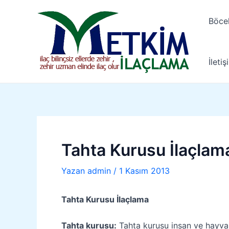
İçeriğe
Yazı
atla
gezinmesi
Böce
İletiş
Tahta Kurusu İlaçlam
Yazan
admin
/
1 Kasım 2013
Tahta Kurusu İlaçlama
Tahta kurusu:
Tahta kurusu insan ve hayvan