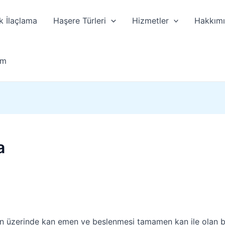
k İlaçlama
Haşere Türleri
Hizmetler
Hakkım
im
a
 üzerinde kan emen ve beslenmesi tamamen kan ile olan bir