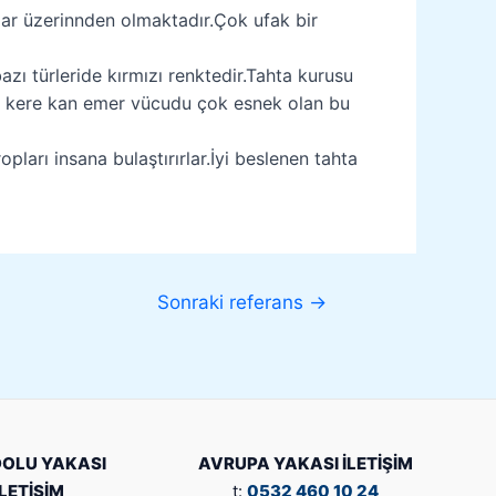
lar üzerinnden olmaktadır.Çok ufak bir
bazı türleride kırmızı renktedir.Tahta kurusu
4-5 kere kan emer vücudu çok esnek olan bu
pları insana bulaştırırlar.İyi beslenen tahta
Sonraki referans
→
OLU YAKASI
AVRUPA YAKASI İLETİŞİM
İLETİŞİM
t:
0532 460 10 24