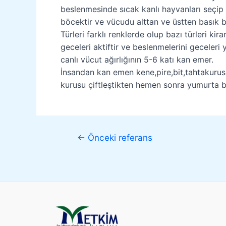
beslenmesinde sıcak kanlı hayvanları seçip
böcektir ve vücudu alttan ve üstten basık bi
Türleri farklı renklerde olup bazı türleri ki
geceleri aktiftir ve beslenmelerini gecele
canlı vücut ağırlığının 5-6 katı kan emer.
İnsandan kan emen kene,pire,bit,tahtakurusu v
kurusu çiftleştikten hemen sonra yumurta bı
←
Önceki referans